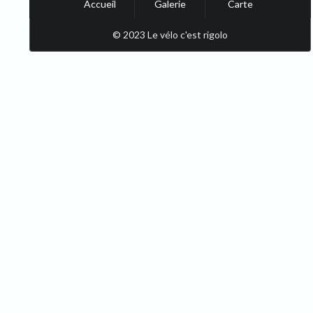
Accueil
Galerie
Carte
© 2023 Le vélo c'est rigolo